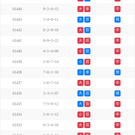
61444
9+2+4=15
大
单
中
61443
1+4+6=11
大
双
错
61442
8+2+9=19
大
双
中
61441
8+9+5=22
大
双
中
61440
4+1+4=09
小
双
中
61439
1+6+7=14
小
双
中
61438
7+8+1=16
小
单
错
61437
1+6+7=14
大
双
中
61436
3+3+1=07
大
双
错
61435
7+5+0=12
大
双
中
61434
5+6+1=12
小
双
中
61433
9+3+4=16
大
双
中