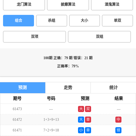
龙门算法
披靡算法
酒鬼算法
组合
杀组
大小
单双
双项
双组
100期 正确：79 期 错误：21 期
正确率：79%
预测
走势
统计
期号
号码
预测
结果
61473
---
大
双
---
61472
1+3+9=13
大
单
中
61471
7+2+9=18
小
单
错