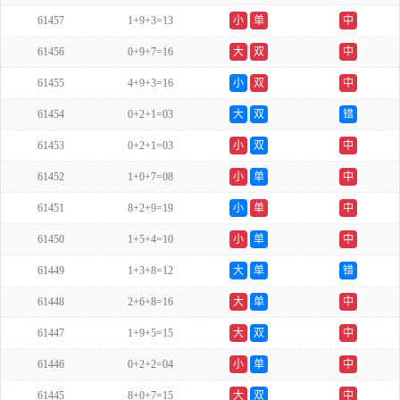
61457
1+9+3=13
小
单
中
61456
0+9+7=16
大
双
中
61455
4+9+3=16
小
双
中
61454
0+2+1=03
大
双
错
61453
0+2+1=03
小
双
中
61452
1+0+7=08
小
单
中
61451
8+2+9=19
小
单
中
61450
1+5+4=10
小
单
中
61449
1+3+8=12
大
单
错
61448
2+6+8=16
大
单
中
61447
1+9+5=15
大
双
中
61446
0+2+2=04
小
单
中
61445
8+0+7=15
大
双
中