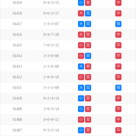
61419
9+4+2=15
小
单
中
61418
9+6+2=17
大
双
中
61417
1+3+3=07
大
双
错
61416
9+4+7=20
大
双
中
61415
7+0+5=12
小
双
中
61414
3+3+0=06
小
单
中
61413
2+1+6=09
大
单
中
61412
2+8+0=10
小
双
中
61411
3+1+5=09
大
双
错
61410
8+2+4=14
小
双
中
61409
2+9+3=14
小
双
中
61408
4+0+8=12
小
双
中
61407
9+3+2=14
小
双
中