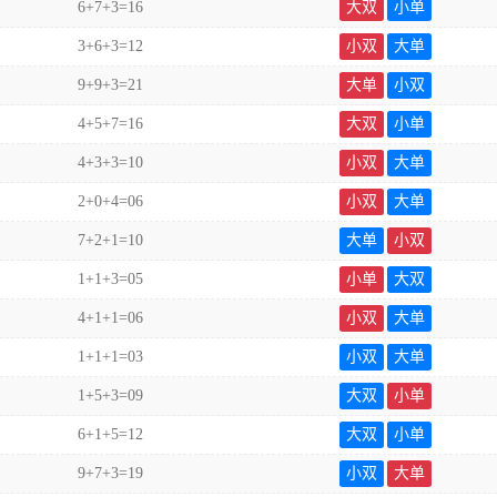
6+7+3=16
大双
小单
3+6+3=12
小双
大单
9+9+3=21
大单
小双
4+5+7=16
大双
小单
4+3+3=10
小双
大单
2+0+4=06
小双
大单
7+2+1=10
大单
小双
1+1+3=05
小单
大双
4+1+1=06
小双
大单
1+1+1=03
小双
大单
1+5+3=09
大双
小单
6+1+5=12
大双
小单
9+7+3=19
小双
大单