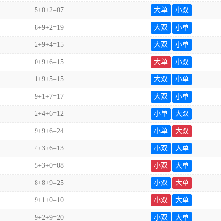
5+0+2=07
大单
小双
8+9+2=19
大双
小单
2+9+4=15
大双
小单
0+9+6=15
大单
小双
1+9+5=15
大双
小单
9+1+7=17
大双
小单
2+4+6=12
小单
大双
9+9+6=24
小单
大双
4+3+6=13
小双
大单
5+3+0=08
小双
大单
8+8+9=25
小双
大单
9+1+0=10
小双
大单
9+2+9=20
小双
大单