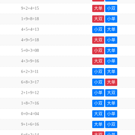
9+2+4=15
大单
小双
1+9+8=18
大双
小单
4+5+4=13
小双
大单
4+9+5=18
大双
小单
5+0+3=08
小双
大单
4+3+9=16
大双
小单
6+2+3=11
小双
大单
6+8+3=17
小双
大单
2+1+9=12
小单
大双
1+8+7=16
小双
大单
0+0+4=04
大双
小单
9+1+6=16
大单
小双
6+6+2=14
大双
小单