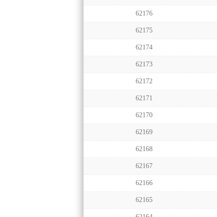
62176
62175
62174
62173
62172
62171
62170
62169
62168
62167
62166
62165
62164