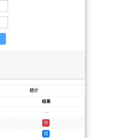
统计
结果
---
中
错