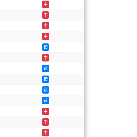
中
中
中
中
错
中
错
错
错
错
中
中
中