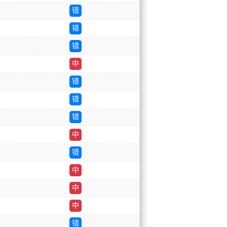
错
错
错
中
错
错
错
中
错
中
中
中
错