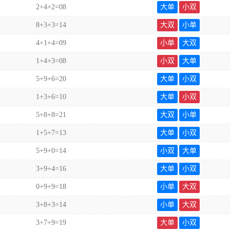
2+4+2=08
大单
小双
8+3+3=14
大双
小单
4+1+4=09
小单
大双
1+4+3=08
小双
大单
5+9+6=20
大单
小双
1+3+6=10
大单
小双
5+8+8=21
大双
小单
1+5+7=13
大单
小双
5+9+0=14
小双
大单
3+9+4=16
大单
小双
0+9+9=18
小单
大双
3+8+3=14
小单
大双
3+7+9=19
大单
小双