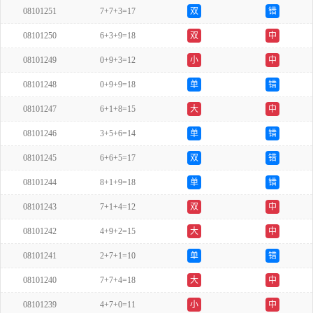
08101251
7+7+3=17
双
错
08101250
6+3+9=18
双
中
08101249
0+9+3=12
小
中
08101248
0+9+9=18
单
错
08101247
6+1+8=15
大
中
08101246
3+5+6=14
单
错
08101245
6+6+5=17
双
错
08101244
8+1+9=18
单
错
08101243
7+1+4=12
双
中
08101242
4+9+2=15
大
中
08101241
2+7+1=10
单
错
08101240
7+7+4=18
大
中
08101239
4+7+0=11
小
中