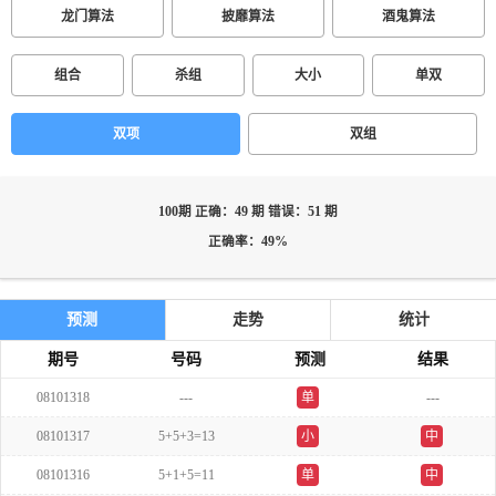
龙门算法
披靡算法
酒鬼算法
组合
杀组
大小
单双
双项
双组
100期 正确：49 期 错误：51 期
正确率：49%
预测
走势
统计
期号
号码
预测
结果
08101318
---
单
---
08101317
5+5+3=13
小
中
08101316
5+1+5=11
单
中