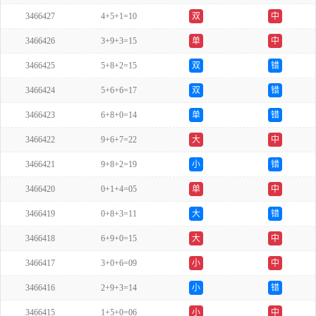
3466427
4+5+1=10
双
中
3466426
3+9+3=15
单
中
3466425
5+8+2=15
双
错
3466424
5+6+6=17
双
错
3466423
6+8+0=14
单
错
3466422
9+6+7=22
大
中
3466421
9+8+2=19
小
错
3466420
0+1+4=05
单
中
3466419
0+8+3=11
大
错
3466418
6+9+0=15
大
中
3466417
3+0+6=09
小
中
3466416
2+9+3=14
小
错
3466415
1+5+0=06
小
中