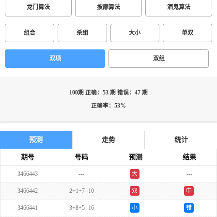
龙门算法
披靡算法
酒鬼算法
组合
杀组
大小
单双
双项
双组
100期 正确：53 期 错误：47 期
正确率：53%
预测
走势
统计
期号
号码
预测
结果
3466443
---
大
---
3466442
2+1+7=10
双
中
3466441
3+8+5=16
小
错