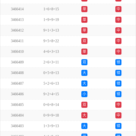
3466414
1+6+8=15
单
中
3466413
1+9+9=19
单
中
3466412
9+1+3=13
单
中
3466411
9+5+8=22
双
中
3466410
4+6+3=13
单
中
3466409
2+6+3=11
双
错
3466408
0+5+8=13
大
错
3466407
5+2+6=13
大
错
3466406
9+2+4=15
小
错
3466405
0+6+8=14
双
中
3466404
0+9+9=18
大
中
3466403
1+3+9=13
大
错