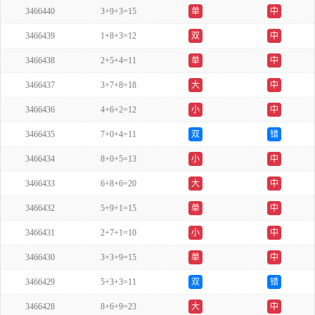
3466440
3+9+3=15
单
中
3466439
1+8+3=12
双
中
3466438
2+5+4=11
单
中
3466437
3+7+8=18
大
中
3466436
4+6+2=12
小
中
3466435
7+0+4=11
双
错
3466434
8+0+5=13
小
中
3466433
6+8+6=20
大
中
3466432
5+9+1=15
单
中
3466431
2+7+1=10
小
中
3466430
3+3+9=15
单
中
3466429
5+3+3=11
双
错
3466428
8+6+9=23
大
中