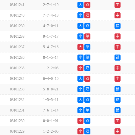
08101241
2+7+1=10
大
双
中
08101240
7+7+4=18
小
双
中
08101239
4+7+0=11
大
双
错
08101238
9+1+7=17
小
单
中
08101237
5+4+7=16
大
单
中
08101236
8+1+5=14
小
单
错
08101235
1+2+2=05
小
双
中
08101234
6+4+0=10
大
双
中
08101233
5+8+8=21
小
双
错
08101232
1+5+5=11
大
双
错
08101231
7+6+1=14
小
单
错
08101230
0+0+1=01
小
双
中
08101229
1+2+2=05
小
双
中