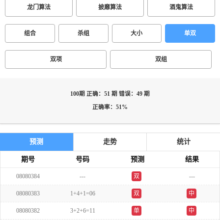
龙门算法
披靡算法
酒鬼算法
组合
杀组
大小
单双
双项
双组
100期 正确：51 期 错误：49 期
正确率：51%
预测
走势
统计
期号
号码
预测
结果
08080384
---
双
---
08080383
1+4+1=06
双
中
08080382
3+2+6=11
单
中