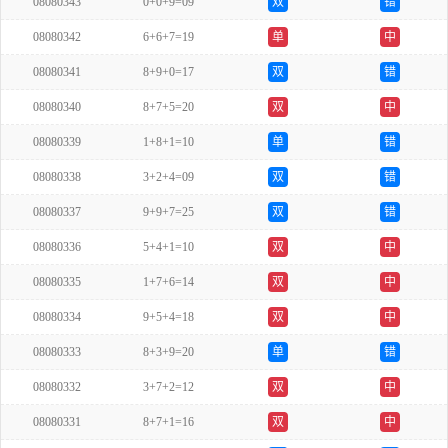
08080343
0+0+9=09
双
错
08080342
6+6+7=19
单
中
08080341
8+9+0=17
双
错
08080340
8+7+5=20
双
中
08080339
1+8+1=10
单
错
08080338
3+2+4=09
双
错
08080337
9+9+7=25
双
错
08080336
5+4+1=10
双
中
08080335
1+7+6=14
双
中
08080334
9+5+4=18
双
中
08080333
8+3+9=20
单
错
08080332
3+7+2=12
双
中
08080331
8+7+1=16
双
中