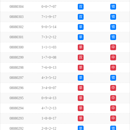
08080304
0+0+7=07
双
错
08080303
7+1+9=17
双
错
08080302
9+0+5=14
单
错
08080301
7+3+2=12
单
错
08080300
1+1+1=03
单
中
08080299
1+7+0=08
双
中
08080298
7+6+0=13
单
中
08080297
4+3+5=12
单
错
08080296
3+4+0=07
单
中
08080295
0+9+4=13
单
中
08080294
4+7+2=13
单
中
08080293
1+8+8=17
单
中
08080292
2+8+2=12
单
错