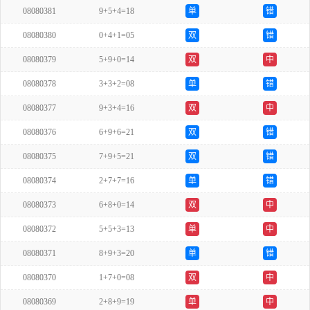
08080381
9+5+4=18
单
错
08080380
0+4+1=05
双
错
08080379
5+9+0=14
双
中
08080378
3+3+2=08
单
错
08080377
9+3+4=16
双
中
08080376
6+9+6=21
双
错
08080375
7+9+5=21
双
错
08080374
2+7+7=16
单
错
08080373
6+8+0=14
双
中
08080372
5+5+3=13
单
中
08080371
8+9+3=20
单
错
08080370
1+7+0=08
双
中
08080369
2+8+9=19
单
中