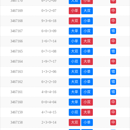
3467170
6+1+2=09
大双
小单
中
3467169
0+5+2=07
小单
大双
中
3467168
9+3+6=18
大双
小单
中
3467167
6+0+3=09
大单
小双
错
3467166
1+6+7=14
小单
大双
中
3467165
0+7+1=08
大双
小单
错
3467164
1+9+7=17
小双
大单
中
3467163
1+3+2=06
大双
小单
错
3467162
6+2+2=10
大双
小单
错
3467161
4+8+4=16
大单
小双
错
3467160
0+0+4=04
大单
小双
中
3467159
4+7+4=15
小双
大单
中
3467158
2+3+9=14
大双
小单
中