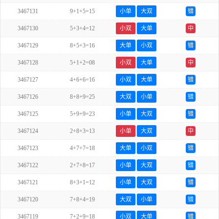
3467131
9+1+5=15
小单
大双
错
3467130
5+3+4=12
小双
大单
中
3467129
8+5+3=16
大单
小双
错
3467128
5+1+2=08
小双
大单
中
3467127
4+6+6=16
小双
大单
错
3467126
8+8+9=25
大双
小单
错
3467125
5+9+9=23
小单
大双
错
3467124
2+8+3=13
小单
大双
中
3467123
4+7+7=18
大单
小双
错
3467122
2+7+8=17
小单
大双
错
3467121
8+3+1=12
小单
大双
错
3467120
7+8+4=19
大双
小单
错
3467119
7+2+9=18
小双
大单
错