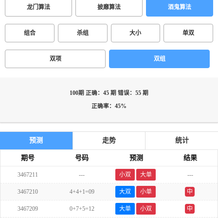
龙门算法
披靡算法
酒鬼算法
组合
杀组
大小
单双
双项
双组
100期 正确：45 期 错误：55 期
正确率：45%
预测
走势
统计
期号
号码
预测
结果
3467211
---
小双
大单
---
3467210
4+4+1=09
大双
小单
中
3467209
0+7+5=12
大单
小双
中