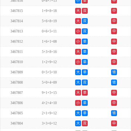
3467816
0+8+7=15
小
单
中
3467815
1+9+8=18
大
双
中
3467814
5+6+8=19
大
双
中
3467813
0+6+5=11
小
双
中
3467812
1+6+1=08
小
单
中
3467811
5+3+8=16
大
单
中
3467810
1+2+9=12
小
单
中
3467809
0+5+5=10
大
单
错
3467808
5+0+4=09
大
双
错
3467807
9+1+5=15
大
单
中
3467806
4+2+4=10
小
单
中
3467805
2+1+9=12
大
单
错
3467804
3+3+6=12
大
双
中