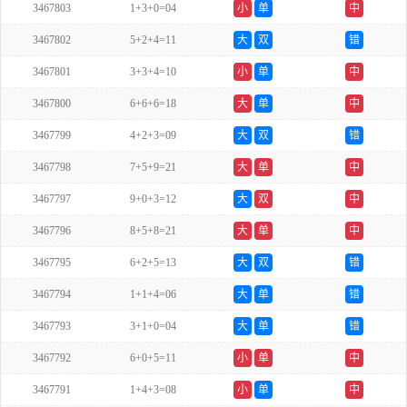
3467803
1+3+0=04
小
单
中
3467802
5+2+4=11
大
双
错
3467801
3+3+4=10
小
单
中
3467800
6+6+6=18
大
单
中
3467799
4+2+3=09
大
双
错
3467798
7+5+9=21
大
单
中
3467797
9+0+3=12
大
双
中
3467796
8+5+8=21
大
单
中
3467795
6+2+5=13
大
双
错
3467794
1+1+4=06
大
单
错
3467793
3+1+0=04
大
单
错
3467792
6+0+5=11
小
单
中
3467791
1+4+3=08
小
单
中