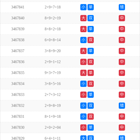
3467841
2+9+7=18
小
单
错
3467840
8+9+2=19
大
双
中
3467839
8+8+2=18
大
单
中
3467838
6+0+8=14
小
双
中
3467837
3+8+9=20
大
单
中
3467836
2+9+1=12
小
双
中
3467835
9+3+7=19
大
单
中
3467834
3+8+5=16
小
双
中
3467833
2+7+3=12
小
单
中
3467832
2+9+8=19
小
双
错
3467831
8+1+9=18
小
双
中
3467830
2+0+2=04
小
单
中
3467829
6+4+1=11
大
双
错