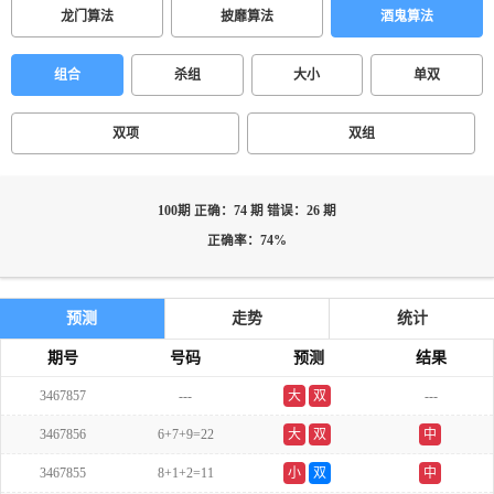
龙门算法
披靡算法
酒鬼算法
组合
杀组
大小
单双
双项
双组
100期 正确：74 期 错误：26 期
正确率：74%
预测
走势
统计
期号
号码
预测
结果
3467857
---
大
双
---
3467856
6+7+9=22
大
双
中
3467855
8+1+2=11
小
双
中