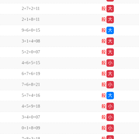
单
2+7+2=11
殺
大
单
2+1+8=11
殺
大
双
9+6+0=15
殺
大
单
3+1+4=08
殺
大
双
5+2+0=07
殺
大
单
4+6+5=15
殺
小
双
6+7+6=19
殺
大
双
7+6+8=21
殺
小
双
5+7+4=16
殺
大
双
4+5+9=18
殺
小
双
3+4+0=07
殺
小
双
0+1+8=09
殺
小
双
7+8+3=18
殺
小