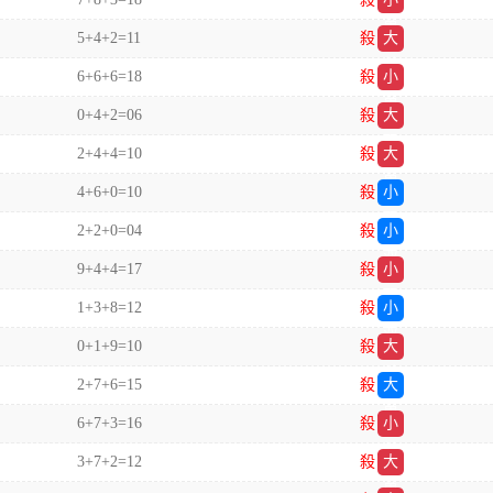
单
5+4+2=11
殺
大
单
6+6+6=18
殺
小
单
0+4+2=06
殺
大
双
2+4+4=10
殺
大
单
4+6+0=10
殺
小
双
2+2+0=04
殺
小
双
9+4+4=17
殺
小
双
1+3+8=12
殺
小
双
0+1+9=10
殺
大
单
2+7+6=15
殺
大
单
6+7+3=16
殺
小
单
3+7+2=12
殺
大
单