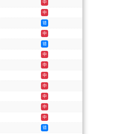
中
中
错
中
错
中
中
中
中
中
中
中
错