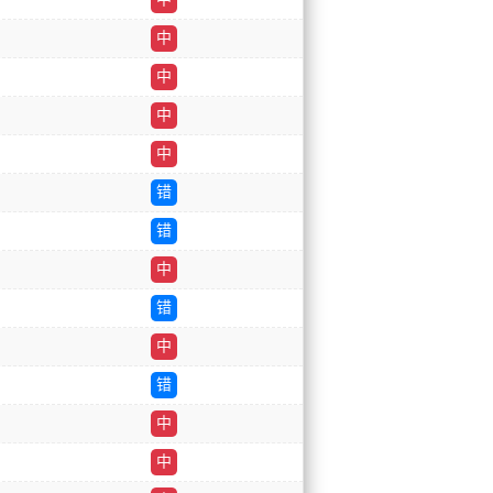
中
中
中
中
错
错
中
错
中
错
中
中