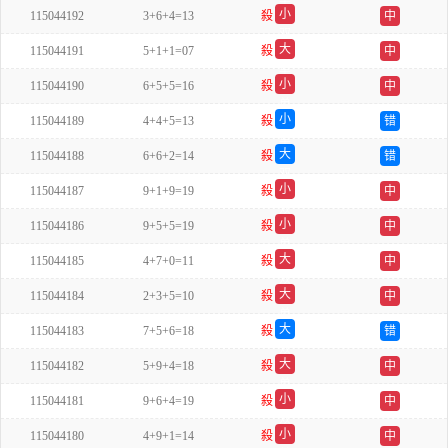
小
115044192
3+6+4=13
殺
中
双
大
115044191
5+1+1=07
殺
中
单
小
115044190
6+5+5=16
殺
中
单
小
115044189
4+4+5=13
殺
错
单
大
115044188
6+6+2=14
殺
错
双
小
115044187
9+1+9=19
殺
中
双
小
115044186
9+5+5=19
殺
中
单
大
115044185
4+7+0=11
殺
中
双
大
115044184
2+3+5=10
殺
中
单
大
115044183
7+5+6=18
殺
错
双
大
115044182
5+9+4=18
殺
中
单
小
115044181
9+6+4=19
殺
中
双
小
115044180
4+9+1=14
殺
中