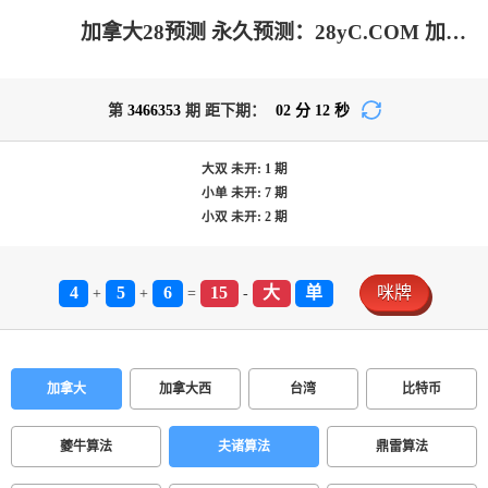
加拿大28预测 永久预测：28yC.COM 加拿大预测-预测网|加拿大28在线预测网|加拿大pc在线|PC刮奖_专注研究在线加拿大预测！
第
3466353
期 距下期：
02
分
12
秒
大双
未开:
1
期
小单
未开:
7
期
小双
未开:
2
期
4
5
6
15
大
单
咪牌
+
+
=
-
加拿大
加拿大西
台湾
比特币
夔牛算法
夫诸算法
鼎雷算法