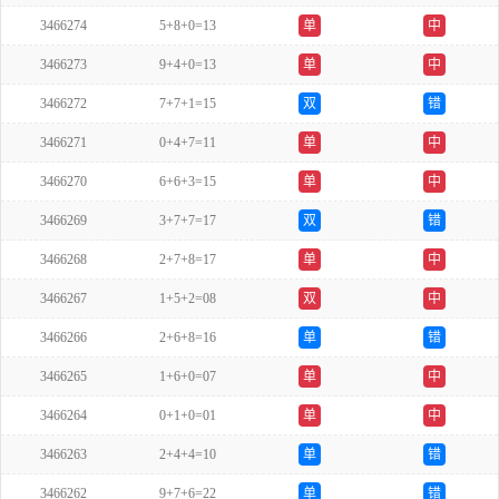
3466274
5+8+0=13
单
中
3466273
9+4+0=13
单
中
3466272
7+7+1=15
双
错
3466271
0+4+7=11
单
中
3466270
6+6+3=15
单
中
3466269
3+7+7=17
双
错
3466268
2+7+8=17
单
中
3466267
1+5+2=08
双
中
3466266
2+6+8=16
单
错
3466265
1+6+0=07
单
中
3466264
0+1+0=01
单
中
3466263
2+4+4=10
单
错
3466262
9+7+6=22
单
错