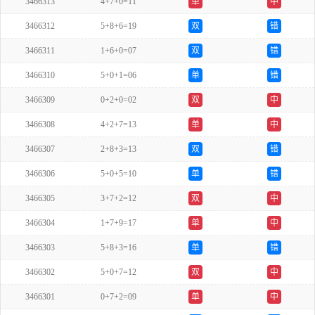
3466313
4+7+0=11
单
中
3466312
5+8+6=19
双
错
3466311
1+6+0=07
双
错
3466310
5+0+1=06
单
错
3466309
0+2+0=02
双
中
3466308
4+2+7=13
单
中
3466307
2+8+3=13
双
错
3466306
5+0+5=10
单
错
3466305
3+7+2=12
双
中
3466304
1+7+9=17
单
中
3466303
5+8+3=16
单
错
3466302
5+0+7=12
双
中
3466301
0+7+2=09
单
中