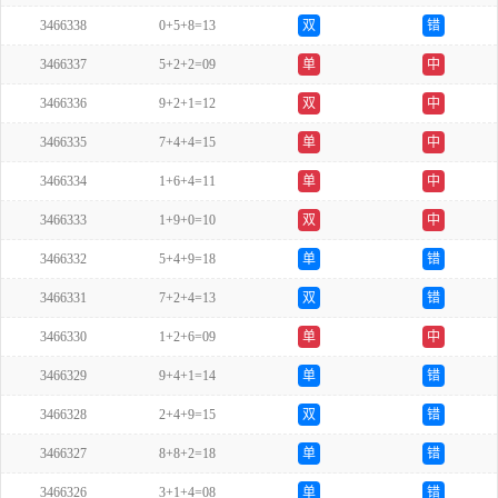
3466338
0+5+8=13
双
错
3466337
5+2+2=09
单
中
3466336
9+2+1=12
双
中
3466335
7+4+4=15
单
中
3466334
1+6+4=11
单
中
3466333
1+9+0=10
双
中
3466332
5+4+9=18
单
错
3466331
7+2+4=13
双
错
3466330
1+2+6=09
单
中
3466329
9+4+1=14
单
错
3466328
2+4+9=15
双
错
3466327
8+8+2=18
单
错
3466326
3+1+4=08
单
错