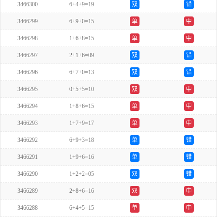
3466300
6+4+9=19
双
错
3466299
6+9+0=15
单
中
3466298
1+6+8=15
单
中
3466297
2+1+6=09
双
错
3466296
6+7+0=13
双
错
3466295
0+5+5=10
双
中
3466294
1+8+6=15
单
中
3466293
1+7+9=17
单
中
3466292
6+9+3=18
单
错
3466291
1+9+6=16
单
错
3466290
1+2+2=05
双
错
3466289
2+8+6=16
双
中
3466288
6+4+5=15
单
中