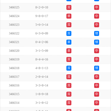
3466325
8+2+0=10
双
中
3466324
9+8+0=17
单
中
3466323
5+6+3=14
双
中
3466322
6+3+0=09
双
错
3466321
0+4+2=06
单
错
3466320
3+1+5=09
单
中
3466319
8+4+4=16
双
中
3466318
4+8+1=13
双
错
3466317
2+8+4=14
双
中
3466316
3+3+8=14
双
中
3466315
1+8+9=18
双
中
3466314
3+1+8=12
双
中