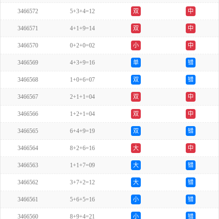
3466572
5+3+4=12
双
中
3466571
4+1+9=14
双
中
3466570
0+2+0=02
小
中
3466569
4+3+9=16
单
错
3466568
1+0+6=07
双
错
3466567
2+1+1=04
双
中
3466566
1+2+1=04
双
中
3466565
6+4+9=19
双
错
3466564
8+2+6=16
大
中
3466563
1+1+7=09
大
错
3466562
3+7+2=12
大
错
3466561
5+6+5=16
小
错
3466560
8+9+4=21
小
错