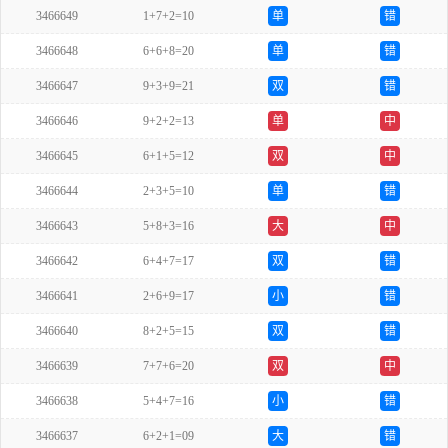
3466649
1+7+2=10
单
错
3466648
6+6+8=20
单
错
3466647
9+3+9=21
双
错
3466646
9+2+2=13
单
中
3466645
6+1+5=12
双
中
3466644
2+3+5=10
单
错
3466643
5+8+3=16
大
中
3466642
6+4+7=17
双
错
3466641
2+6+9=17
小
错
3466640
8+2+5=15
双
错
3466639
7+7+6=20
双
中
3466638
5+4+7=16
小
错
3466637
6+2+1=09
大
错