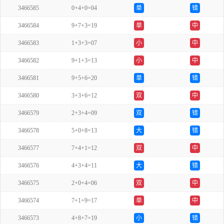
3466585
0+4+0=04
单
错
3466584
9+7+3=19
单
中
3466583
1+3+3=07
小
中
3466582
9+1+3=13
小
中
3466581
9+5+6=20
单
错
3466580
3+3+6=12
双
中
3466579
2+3+4=09
双
错
3466578
5+0+8=13
大
错
3466577
7+4+1=12
双
中
3466576
4+3+4=11
大
错
3466575
2+0+4=06
双
中
3466574
7+1+9=17
单
中
3466573
4+8+7=19
小
错