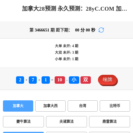
加拿大28预测 永久预测：28yC.COM 加拿大预测-预测网|加拿大28在线预测网|加拿大pc在线|PC刮奖_专注研究在线加拿大预测！
第
3466651
期 距下期：
00
分
00
秒
大单
未开:
4
期
大双
未开:
3
期
小单
未开:
1
期
2
7
1
10
小
双
咪牌
+
+
=
-
加拿大
加拿大西
台湾
比特币
夔牛算法
夫诸算法
鼎雷算法