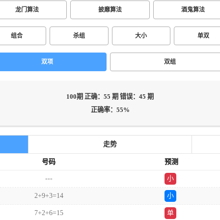
龙门算法
披靡算法
酒鬼算法
组合
杀组
大小
单双
双项
双组
100期 正确：55 期 错误：45 期
正确率：55%
走势
号码
预测
---
小
2+9+3=14
小
7+2+6=15
单