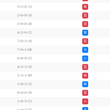
5+2+6=13
单
2+6+8=16
双
3+9+8=20
双
4+2+6=12
单
7+8+3=18
双
7+0+1=08
大
6+8+9=23
小
4+5+1=10
双
5+3+1=09
单
1+8+3=12
单
0+4+6=10
双
1+9+3=13
小
1+4+2=07
大