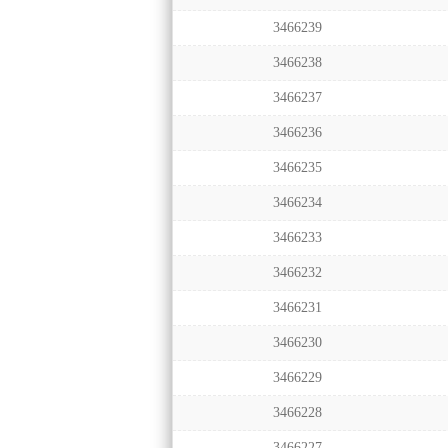
3466239
3466238
3466237
3466236
3466235
3466234
3466233
3466232
3466231
3466230
3466229
3466228
3466227