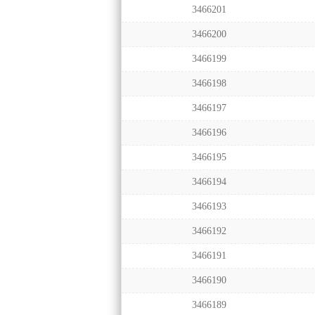
3466201
3466200
3466199
3466198
3466197
3466196
3466195
3466194
3466193
3466192
3466191
3466190
3466189