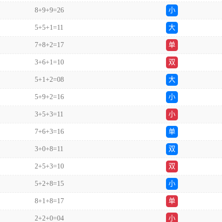
8+9+9=26
小
5+5+1=11
大
7+8+2=17
单
3+6+1=10
双
5+1+2=08
大
5+9+2=16
小
3+5+3=11
小
7+6+3=16
单
3+0+8=11
双
2+5+3=10
双
5+2+8=15
小
8+1+8=17
单
2+2+0=04
小