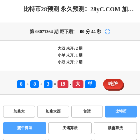
比特币28预测 永久预测：28yC.COM 加拿大预测-预测网|加拿大28在线预测网|加拿大pc在线|PC刮奖_专注研究在线加拿大预测！
第
08071364
期 距下期：
00
分
44
秒
大双
未开:
2
期
小单
未开:
1
期
小双
未开:
7
期
8
8
3
19
大
单
咪牌
+
+
=
-
加拿大
加拿大西
台湾
比特币
夔牛算法
夫诸算法
鼎雷算法