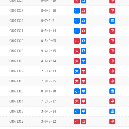
08071324
9+6+4=19
大
双
中
08071323
8+6+2=16
小
双
中
08071322
9+7+5=21
小
双
错
08071321
8+5+1=14
小
双
中
08071320
0+5+0=05
小
双
中
08071319
9+4+2=15
大
双
中
08071318
4+6+4=14
大
单
中
08071317
2+7+4=13
大
单
中
08071316
7+9+9=25
大
单
中
08071315
8+9+1=18
小
单
错
08071314
7+2+8=17
大
单
中
08071313
3+6+5=14
小
单
错
08071312
3+0+9=12
小
双
中